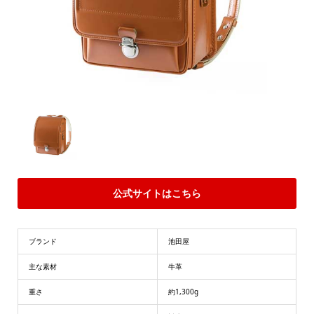
公式サイトはこちら
ブランド
池田屋
主な素材
牛革
重さ
約1,300g