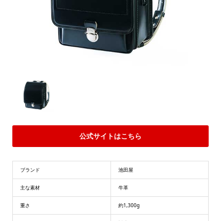
公式サイトはこちら
ブランド
池田屋
主な素材
牛革
重さ
約1,300g