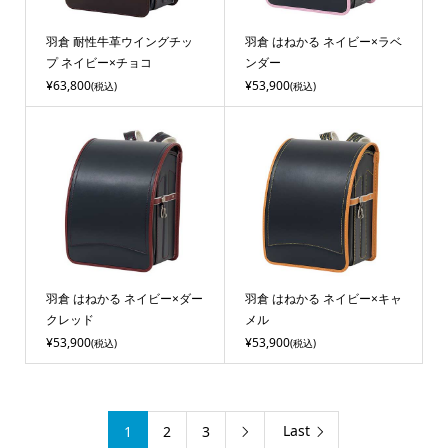
羽倉 耐性牛革ウイングチッ
羽倉 はねかる ネイビー×ラベ
プ ネイビー×チョコ
ンダー
¥63,800
¥53,900
(税込)
(税込)
羽倉 はねかる ネイビー×ダー
羽倉 はねかる ネイビー×キャ
クレッド
メル
¥53,900
¥53,900
(税込)
(税込)
Last
1
2
3
