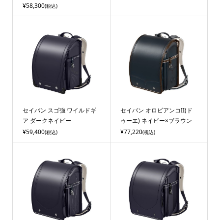
¥58,300
(税込)
セイバン スゴ強 ワイルドギ
セイバン オロビアンコII(ド
ア ダークネイビー
ゥーエ) ネイビー×ブラウン
¥59,400
¥77,220
(税込)
(税込)