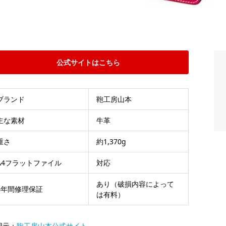
公式サイトはこちら
ブランド
鞄工房山本
主な素材
牛革
重さ
約1,370g
A4フラットファイル
対応
あり（破損内容によって
6年間修理保証
は有料）
用元：
鞄工房山本公式サイト