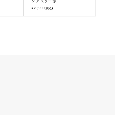
ン ア スター 赤
¥79,900
(税込)