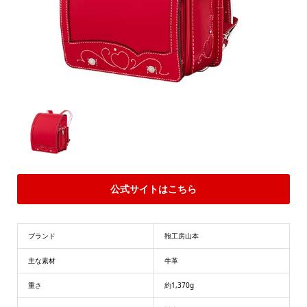
公式サイトはこちら
ブランド
鞄工房山本
主な素材
牛革
重さ
約1,370g