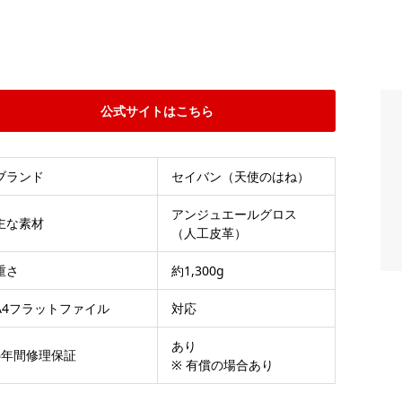
公式サイトはこちら
ブランド
セイバン（天使のはね）
アンジュエールグロス
主な素材
（人工皮革）
重さ
約1,300g
A4フラットファイル
対応
あり
6年間修理保証
※ 有償の場合あり