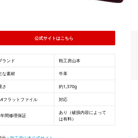
公式サイトはこちら
ブランド
鞄工房山本
主な素材
牛革
重さ
約1,370g
A4フラットファイル
対応
あり（破損内容によって
6年間修理保証
は有料）
用元：
鞄工房山本公式サイト