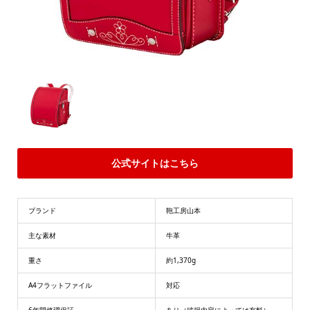
公式サイトはこちら
ブランド
鞄工房山本
主な素材
牛革
重さ
約1,370g
A4フラットファイル
対応
6年間修理保証
あり（破損内容によっては有料）