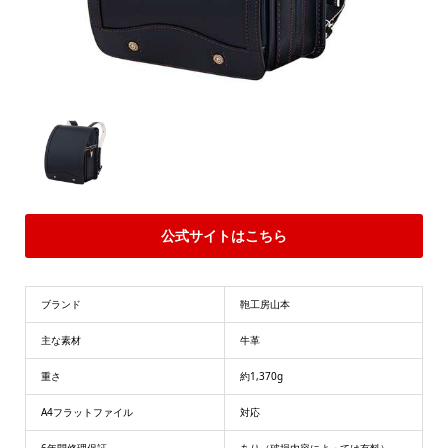
公式サイトはこちら
ブランド
鞄工房山本
主な素材
牛革
重さ
約1,370g
A4フラットファイル
対応
6年間修理保証
あり（破損内容によっては有料）