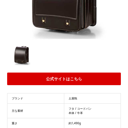
公式サイトはこちら
ブランド
土屋鞄
フタ / コードバン
主な素材
本体 / 牛革
重さ
約1,490g