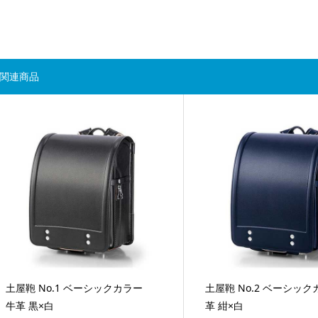
関連商品
土屋鞄 No.1 ベーシックカラー
土屋鞄 No.2 ベーシック
牛革 黒×白
革 紺×白