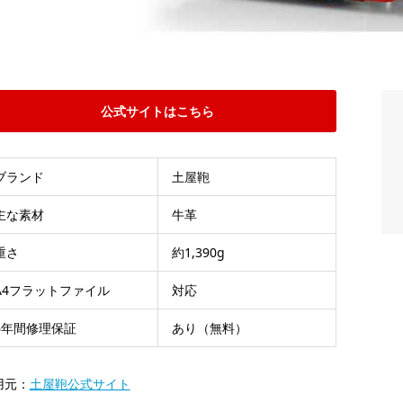
公式サイトはこちら
ブランド
土屋鞄
主な素材
牛革
重さ
約1,390g
A4フラットファイル
対応
6年間修理保証
あり（無料）
用元：
土屋鞄公式サイト