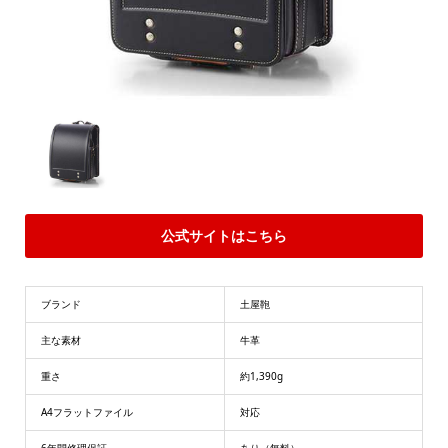
公式サイトはこちら
ブランド
土屋鞄
主な素材
牛革
重さ
約1,390g
A4フラットファイル
対応
6年間修理保証
あり（無料）