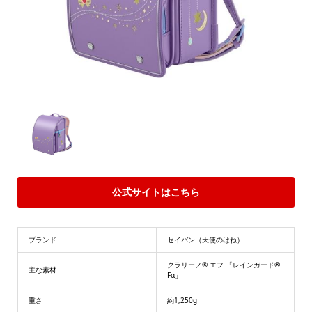
公式サイトはこちら
ブランド
セイバン（天使のはね）
クラリーノ® エフ 「レインガード®
主な素材
Fα」
重さ
約1,250g