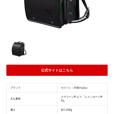
公式サイトはこちら
ブランド
セイバン（天使のはね）
クラリーノ® エフ 「レインガード®
主な素材
Fα」
重さ
約1,200g