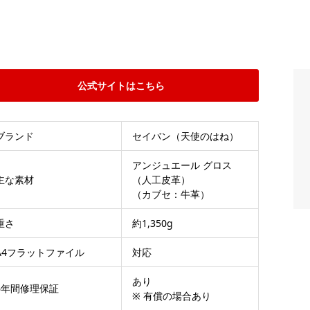
公式サイトはこちら
ブランド
セイバン（天使のはね）
アンジュエール グロス
主な素材
（人工皮革）
（カブセ：牛革）
重さ
約1,350g
A4フラットファイル
対応
あり
6年間修理保証
※ 有償の場合あり