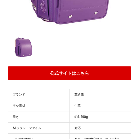
公式サイトはこちら
ブランド
萬勇鞄
主な素材
牛革
重さ
約1,400g
A4フラットファイル
対応
6年間修理保証
あり（破損内容によっては有料）