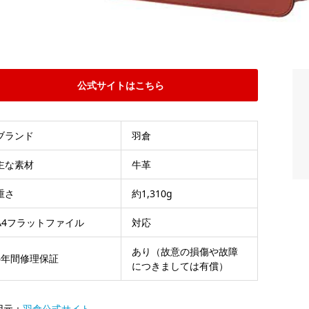
公式サイトはこちら
ブランド
羽倉
主な素材
牛革
重さ
約1,310g
A4フラットファイル
対応
あり（故意の損傷や故障
6年間修理保証
につきましては有償）
用元：
羽倉公式サイト